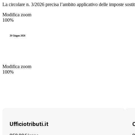
La circolare n. 3/2026 precisa l’ambito applicativo delle imposte sostitut
IUC
Rassegna Stampa
Modifica zoom
100%
Riscossione
Videocorsi
TARI
Legge 241
26 Giugno 2026
TUEL (Testo Unico degli Enti L
Modifica zoom
100%
Ufficiotributi.it
C