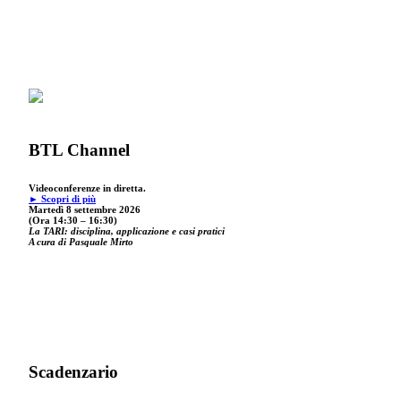
BTL Channel
Videoconferenze in diretta.
► Scopri di più
Martedì 8 settembre 2026
(Ora 14:30 – 16:30)
La TARI: disciplina, applicazione e casi pratici
A cura di Pasquale Mirto
Scadenzario