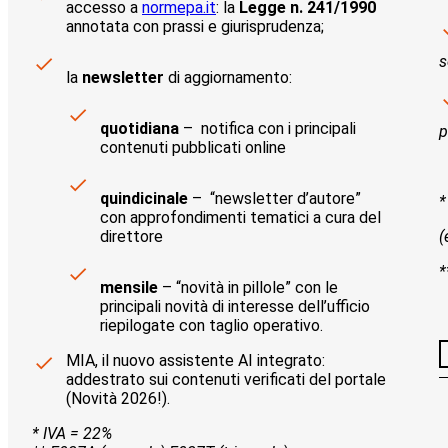
accesso a
normepa.it
: la
Legge n. 241/1990
annotata con prassi e giurisprudenza;
s
la
newsletter
di aggiornamento:
quotidiana
– notifica con i principali
p
contenuti pubblicati online
quindicinale
– “newsletter d’autore”
*
con approfondimenti tematici a cura del
direttore
(
*
mensile
– “novità in pillole” con le
principali novità di interesse dell’ufficio
riepilogate con taglio operativo.
MIA, il nuovo assistente AI integrato:
addestrato sui contenuti verificati del portale
(Novità 2026!).
* IVA = 22%