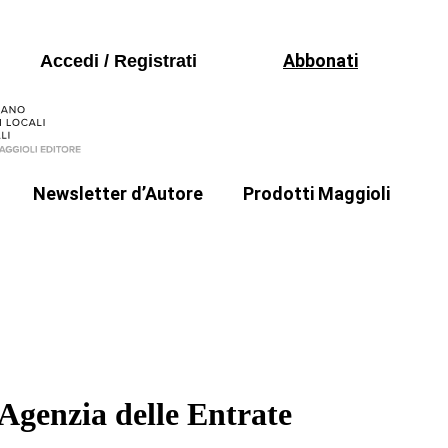
Libri
Seguici sui social
Periodici
Abbonati
Accedi / Registrati
Formazione
Software
Newsletter d’Autore
Prodotti Maggioli
Libri
a
Il punto di Stefania Zammarchi
Periodici
Formazione
Software
’Agenzia delle Entrate