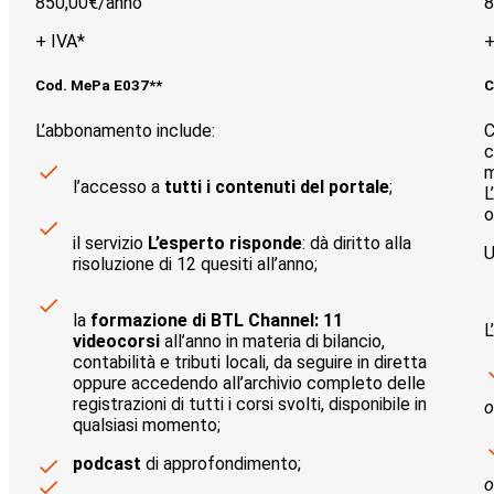
850,00€/
anno
8
+ IVA*
+
Cod. MePa E037**
C
L’abbonamento include:
C
c
m
l’accesso a
tutti i contenuti del portale
;
L
o
il servizio
L’esperto risponde
: dà diritto alla
U
risoluzione di 12 quesiti all’anno;
la
formazione di BTL Channel: 11
L
videocorsi
all’anno in materia di bilancio,
contabilità e tributi locali, da seguire in diretta
oppure accedendo all’archivio completo delle
registrazioni di tutti i corsi svolti, disponibile in
o
qualsiasi momento;
podcast
di approfondimento;
o