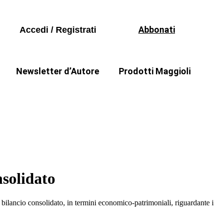
Libri
Seguici sui social
Periodici
Abbonati
Accedi / Registrati
Formazione
Software
Newsletter d’Autore
Prodotti Maggioli
Libri
a
Il punto di Stefania Zammarchi
Periodici
Formazione
Software
nsolidato
l bilancio consolidato, in termini economico-patrimoniali, riguardante i