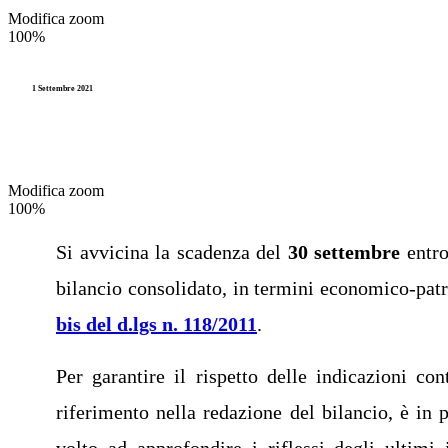
Modifica zoom
Riscossione
Videocorsi
100%
TARI
Legge 241
1 Settembre 2021
TUEL (Testo Unico degli Enti L
Modifica zoom
100%
Si avvicina la scadenza del
30 settembre
entro
bilancio consolidato, in termini economico-patri
bis del d.lgs n. 118/2011
.
Per garantire il rispetto delle indicazioni con
riferimento nella redazione del bilancio, è i
volto ad approfondire i riflessi degli ultimi