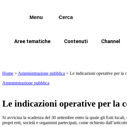
I più cercati
Vai
Accertamento
News
Calendario 
al
contenuto
Adempimenti contabili
Lorem ipsum dolor sit amet consectetur
Approfondimenti
Archivio vid
Menu
Cerca
Lorem ipsum dolor sit amet consectetur
Contenzioso
Giurisprudenza
CUP
Normativa
Aree tematiche
Contenuti
Channel
I più cercati
Fiscalità locale
Podcast
Accertamento
News
Calendario 
In evidenza
IMU
TARI
Lorem ipsum dolor sit amet consectetur
Lorem ipsum dolor sit amet consectetur
IMU
Prassi
Adempimenti contabili
Approfondimenti
Archivio vid
IUC
Rassegna Stampa
Home
>
Amministrazione pubblica
>
Le indicazioni operative per la 
Contenzioso
Giurisprudenza
Amministrazione pubblica
Riscossione
Videocorsi
CUP
Normativa
TARI
Legge 241
Fiscalità locale
Podcast
Le indicazioni operative per la 
TUEL (Testo Unico degli Enti L
IMU
Prassi
Si avvicina la scadenza del 30 settembre entro la quale gli Enti locali,
IUC
Rassegna Stampa
propri enti, società e organismi partecipati, come richiesto dall’articol