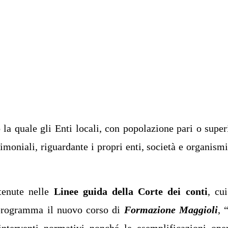
ocali)
 la quale gli Enti locali, con popolazione pari o super
moniali, riguardante i propri enti, società e organismi
tenute nelle
Linee guida della Corte dei conti
, cu
n programma il nuovo corso di
Formazione Maggioli
, 
 interventi normativi nonché le esemplificazioni oper