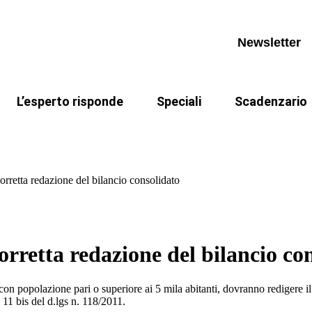
appuntamenti
Invia un quesito
IMU
eocorsi
Archivio quesiti
Legge di Bilancio 2026
Newsletter
I miei quesiti
Riforma fiscale
TARI
L’esperto risponde
Speciali
Scadenzario
appuntamenti
Invia un quesito
IMU
Riforma fiscale
Il caso risolto del direttore Maria Supp
eocorsi
Archivio quesiti
Legge di Bilancio 2026
corretta redazione del bilancio consolidato
I miei quesiti
Riforma fiscale
TARI
corretta redazione del bilancio co
ocali)
 con popolazione pari o superiore ai 5 mila abitanti, dovranno redigere i
o 11 bis del d.lgs n. 118/2011.