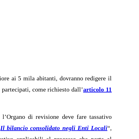
iore ai 5 mila abitanti, dovranno redigere il
 partecipati, come richiesto dall’
articolo 11
i l’Organo di revisione deve fare tassativo
“
Il bilancio consolidato negli Enti Locali
“,
ative applicabili al processo che porta al