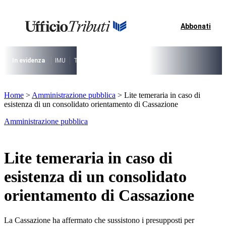
Vai
al
contenuto
Abbonati
I più cercati
Lorem ipsum dolor sit amet consectetur
Lorem ipsum dolor sit amet consectetur
In evidenza
IMU
TARI
Riforma fiscale
Il caso risolto del direttore M
I più cercati
Home
>
Amministrazione pubblica
>
Lite temeraria in caso di
Lorem ipsum dolor sit amet consectetur
esistenza di un consolidato orientamento di Cassazione
Lorem ipsum dolor sit amet consectetur
Amministrazione pubblica
Lite temeraria in caso di
esistenza di un consolidato
orientamento di Cassazione
La Cassazione ha affermato che sussistono i presupposti per