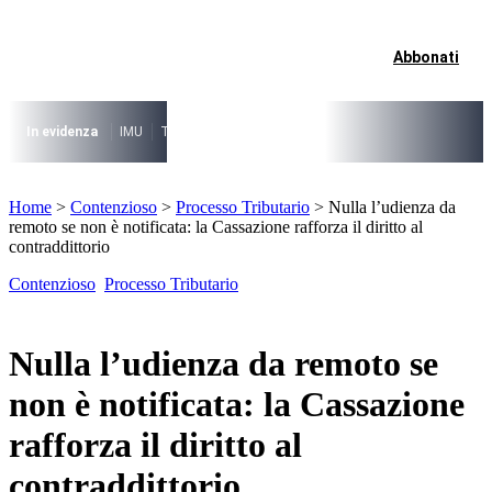
Vai
al
contenuto
Abbonati
I più cercati
Lorem ipsum dolor sit amet consectetur
Lorem ipsum dolor sit amet consectetur
In evidenza
IMU
TARI
Riforma fiscale
Il caso risolto del direttore M
I più cercati
Home
>
Contenzioso
>
Processo Tributario
>
Nulla l’udienza da
Lorem ipsum dolor sit amet consectetur
remoto se non è notificata: la Cassazione rafforza il diritto al
Lorem ipsum dolor sit amet consectetur
contraddittorio
Contenzioso
Processo Tributario
Nulla l’udienza da remoto se
non è notificata: la Cassazione
rafforza il diritto al
contraddittorio