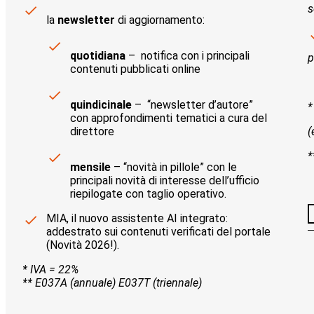
s
la
newsletter
di aggiornamento:
quotidiana
– notifica con i principali
p
contenuti pubblicati online
quindicinale
– “newsletter d’autore”
*
con approfondimenti tematici a cura del
direttore
(
*
mensile
– “novità in pillole” con le
principali novità di interesse dell’ufficio
riepilogate con taglio operativo.
MIA, il nuovo assistente AI integrato:
addestrato sui contenuti verificati del portale
(Novità 2026!).
* IVA = 22%
** E037A (annuale) E037T (triennale)