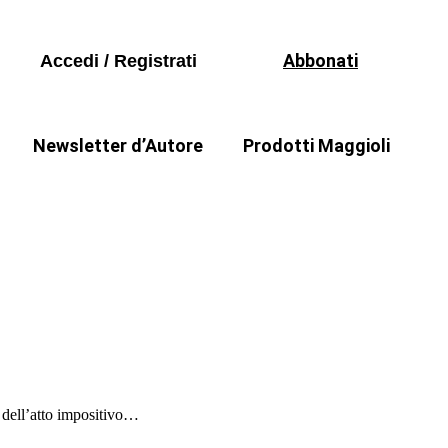
Libri
Seguici sui social
Periodici
Abbonati
Accedi / Registrati
Formazione
Software
Newsletter d’Autore
Prodotti Maggioli
Libri
a
Il punto di Stefania Zammarchi
Periodici
Formazione
Software
e dell’atto impositivo…