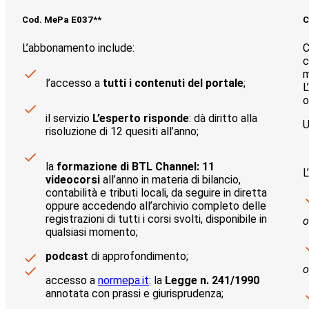
Cod. MePa E037**
C
L’abbonamento include:
C
c
m
l’accesso a
tutti i contenuti del portale
;
L
o
il servizio
L’esperto risponde
: dà diritto alla
U
risoluzione di 12 quesiti all’anno;
la
formazione di BTL Channel: 11
L
videocorsi
all’anno in materia di bilancio,
contabilità e tributi locali, da seguire in diretta
oppure accedendo all’archivio completo delle
registrazioni di tutti i corsi svolti, disponibile in
o
qualsiasi momento;
podcast
di approfondimento;
o
accesso a
normepa.it
: la
Legge n. 241/1990
annotata con prassi e giurisprudenza;