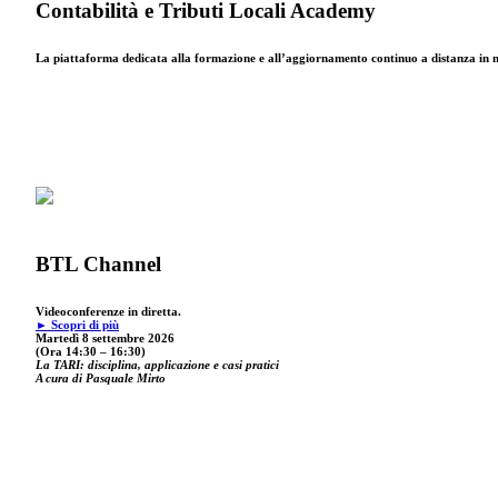
Contabilità e Tributi Locali Academy
La piattaforma dedicata alla formazione e all’aggiornamento continuo a distanza in mat
BTL Channel
Videoconferenze in diretta.
► Scopri di più
Martedì 8 settembre 2026
(Ora 14:30 – 16:30)
La TARI: disciplina, applicazione e casi pratici
A cura di Pasquale Mirto