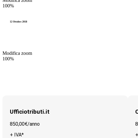
Modifica zoom
100%
Riscossione
Videocorsi
TARI
Legge 241
12 Ottobre 2018
TUEL (Testo Unico degli Enti L
Modifica zoom
100%
Ufficiotributi.it
C
850,00€/
anno
8
+ IVA*
+