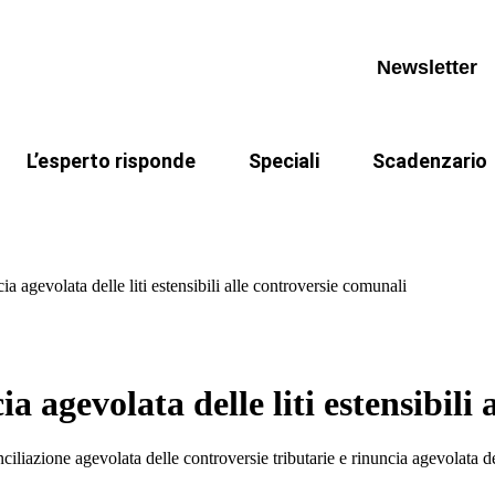
appuntamenti
Invia un quesito
IMU
eocorsi
Archivio quesiti
Legge di Bilancio 2026
Newsletter
I miei quesiti
Riforma fiscale
TARI
L’esperto risponde
Speciali
Scadenzario
appuntamenti
Invia un quesito
IMU
Riforma fiscale
Il caso risolto del direttore Maria Supp
eocorsi
Archivio quesiti
Legge di Bilancio 2026
a agevolata delle liti estensibili alle controversie comunali
I miei quesiti
Riforma fiscale
TARI
a agevolata delle liti estensibili
ocali)
onciliazione agevolata delle controversie tributarie e rinuncia agevolata d