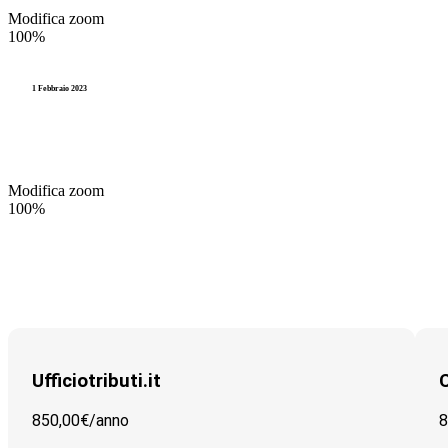
Modifica zoom
Riscossione
Videocorsi
100%
TARI
Legge 241
1 Febbraio 2023
TUEL (Testo Unico degli Enti L
Modifica zoom
100%
Ufficiotributi.it
C
850,00€/
anno
8