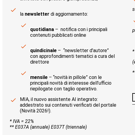
s
la
newsletter
di aggiornamento:
quotidiana
– notifica con i principali
p
contenuti pubblicati online
quindicinale
– “newsletter d’autore”
*
con approfondimenti tematici a cura del
direttore
(
*
mensile
– “novità in pillole” con le
principali novità di interesse dell’ufficio
riepilogate con taglio operativo.
MIA, il nuovo assistente AI integrato:
addestrato sui contenuti verificati del portale
(Novità 2026!).
* IVA = 22%
** E037A (annuale) E037T (triennale)