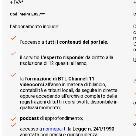
+ IVA*
+
Cod. MePa E037**
C
L’abbonamento include:
C
c
m
l’accesso a
tutti i contenuti del portale
;
L
o
il servizio
L’esperto risponde
: dà diritto alla
U
risoluzione di 12 quesiti all’anno;
la
formazione di BTL Channel: 11
L
videocorsi
all’anno in materia di bilancio,
contabilità e tributi locali, da seguire in diretta
oppure accedendo all’archivio completo delle
registrazioni di tutti i corsi svolti, disponibile in
o
qualsiasi momento;
podcast
di approfondimento;
o
accesso a
normepa.it
: la
Legge n. 241/1990
annotata con prassi e giurisprudenza;