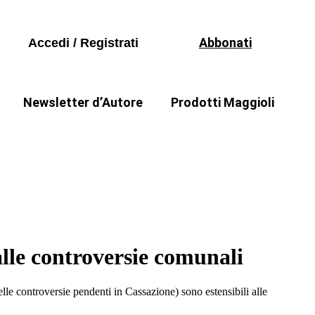
Libri
Seguici sui social
Periodici
Abbonati
Accedi / Registrati
Formazione
Software
Newsletter d’Autore
Prodotti Maggioli
Libri
a
Il punto di Stefania Zammarchi
Periodici
Formazione
Software
 alle controversie comunali
elle controversie pendenti in Cassazione) sono estensibili alle