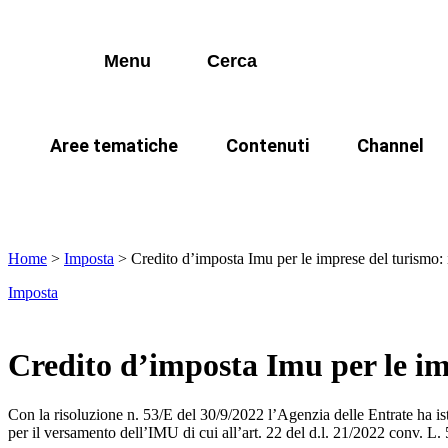
I più cercati
Vai
Accertamento
News
Calendario 
al
contenuto
Adempimenti contabili
Lorem ipsum dolor sit amet consectetur
Approfondimenti
Archivio vid
Menu
Cerca
Lorem ipsum dolor sit amet consectetur
Contenzioso
Giurisprudenza
CUP
Normativa
Aree tematiche
Contenuti
Channel
I più cercati
Fiscalità locale
Podcast
Accertamento
News
Calendario 
In evidenza
IMU
TARI
Lorem ipsum dolor sit amet consectetur
Lorem ipsum dolor sit amet consectetur
IMU
Prassi
Adempimenti contabili
Approfondimenti
Archivio vid
IUC
Rassegna Stampa
Home
>
Imposta
>
Credito d’imposta Imu per le imprese del turismo: is
Contenzioso
Giurisprudenza
Imposta
Riscossione
Videocorsi
CUP
Normativa
TARI
Legge 241
Fiscalità locale
Podcast
Credito d’imposta Imu per le imp
TUEL (Testo Unico degli Enti L
IMU
Prassi
Con la risoluzione n. 53/E del 30/9/2022 l’Agenzia delle Entrate ha isti
IUC
Rassegna Stampa
per il versamento dell’IMU di cui all’art. 22 del d.l. 21/2022 conv. L.