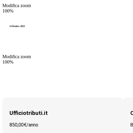
Modifica zoom
Riscossione
Videocorsi
100%
TARI
Legge 241
4 Ottobre 2022
TUEL (Testo Unico degli Enti L
Modifica zoom
100%
Ufficiotributi.it
C
850,00€/
anno
8