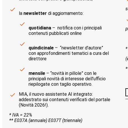
s
la
newsletter
di aggiornamento:
quotidiana
– notifica con i principali
p
contenuti pubblicati online
quindicinale
– “newsletter d’autore”
*
con approfondimenti tematici a cura del
direttore
(
*
mensile
– “novità in pillole” con le
principali novità di interesse dell’ufficio
riepilogate con taglio operativo.
MIA, il nuovo assistente AI integrato:
addestrato sui contenuti verificati del portale
(Novità 2026!).
* IVA = 22%
** E037A (annuale) E037T (triennale)