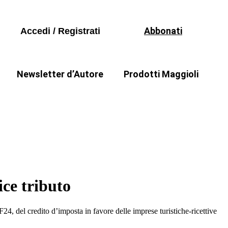
Libri
Seguici sui social
Periodici
Abbonati
Accedi / Registrati
Formazione
Software
Newsletter d’Autore
Prodotti Maggioli
Libri
a
Il punto di Stefania Zammarchi
Periodici
Formazione
Software
ice tributo
F24, del credito d’imposta in favore delle imprese turistiche-ricettive