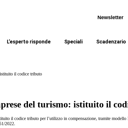
appuntamenti
Invia un quesito
IMU
eocorsi
Archivio quesiti
Legge di Bilancio 2026
Newsletter
I miei quesiti
Riforma fiscale
TARI
L’esperto risponde
Speciali
Scadenzario
appuntamenti
Invia un quesito
IMU
Riforma fiscale
Il caso risolto del direttore Maria Supp
eocorsi
Archivio quesiti
Legge di Bilancio 2026
tituito il codice tributo
I miei quesiti
Riforma fiscale
TARI
rese del turismo: istituito il cod
ocali)
tuito il codice tributo per l’utilizzo in compensazione, tramite modello 
 51/2022.