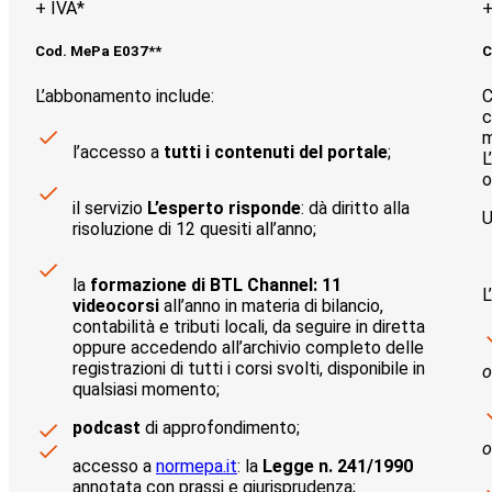
+ IVA*
+
Cod. MePa E037**
C
L’abbonamento include:
C
c
m
l’accesso a
tutti i contenuti del portale
;
L
o
il servizio
L’esperto risponde
: dà diritto alla
U
risoluzione di 12 quesiti all’anno;
la
formazione di BTL Channel: 11
L
videocorsi
all’anno in materia di bilancio,
contabilità e tributi locali, da seguire in diretta
oppure accedendo all’archivio completo delle
registrazioni di tutti i corsi svolti, disponibile in
o
qualsiasi momento;
podcast
di approfondimento;
o
accesso a
normepa.it
: la
Legge n. 241/1990
annotata con prassi e giurisprudenza;