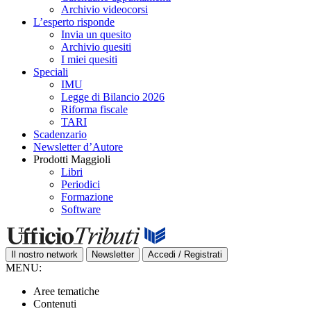
Archivio videocorsi
L’esperto risponde
Invia un quesito
Archivio quesiti
I miei quesiti
Speciali
IMU
Legge di Bilancio 2026
Riforma fiscale
TARI
Scadenzario
Newsletter d’Autore
Prodotti Maggioli
Libri
Periodici
Formazione
Software
Il nostro network
Newsletter
Accedi / Registrati
MENU:
Aree tematiche
Contenuti