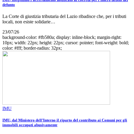
defunto
La Corte di giustizia tributaria del Lazio ribadisce che, per i tributi
locali, non esiste solidarie…
23/07/26
background-color: #fb580a; display: inline-block; margin-right:
10px; width: 22px; height: 22px; cursor: pointer; font-weight: bold;
color: #fff; border-radius: 32px;
IMU
IMU, dal Ministero dell’Interno il riparto del contributo ai Comuni per gli
immobili occupati abusivamente