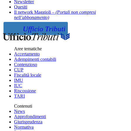
Newsletter
Quesiti
Il network Maggioli –
(Portali non compresi
nell’abbonamento)
Ufficio Tributi
Aree tematiche
Accertamento
Adempimenti contabili
Contenzioso
CUP
Fiscalità locale
IMU
IUC
Riscossione
TARI
Contenuti
News
Approfondimenti
Giurisprudenza
Normativa