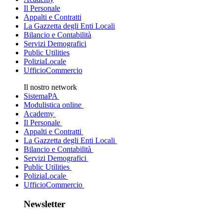
Il Personale
Appalti e Contratti
La Gazzetta degli Enti Locali
Bilancio e Contabilità
Servizi Demografici
Public Utilities
PoliziaLocale
UfficioCommercio
Il nostro network
SistemaPA
Modulistica online
Academy
Il Personale
Appalti e Contratti
La Gazzetta degli Enti Locali
Bilancio e Contabilità
Servizi Demografici
Public Utilities
PoliziaLocale
UfficioCommercio
Newsletter