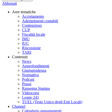
Abbonati
Aree tematiche
Accertamento
Adempimenti contabili
Contenzioso
CUP
Fiscalità locale
IMU
IUC
Riscossione
TARI
Contenuti
News
Approfondimenti
Giurisprudenza
Normativa
Podcast
Prassi
Rassegna Stampa
Videocorsi
Legge 241
TUEL (Testo Unico degli Enti Locali)
Channel
Calendario appuntamenti