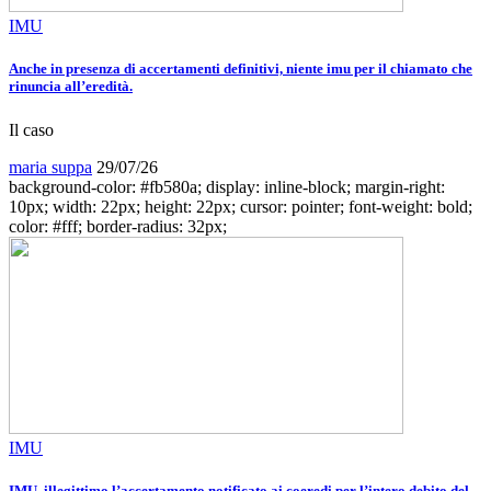
IMU
Anche in presenza di accertamenti definitivi, niente imu per il chiamato che
rinuncia all’eredità.
Il caso
maria suppa
29/07/26
background-color: #fb580a; display: inline-block; margin-right:
10px; width: 22px; height: 22px; cursor: pointer; font-weight: bold;
color: #fff; border-radius: 32px;
IMU
IMU, illegittimo l’accertamento notificato ai coeredi per l’intero debito del