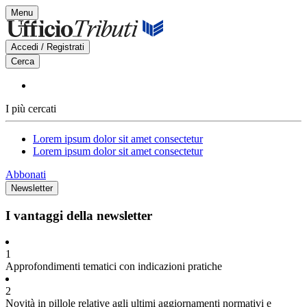
Vai
Menu
al
contenuto
Accedi / Registrati
Cerca
I più cercati
Lorem ipsum dolor sit amet consectetur
Lorem ipsum dolor sit amet consectetur
Abbonati
Newsletter
I vantaggi della newsletter
1
Approfondimenti tematici con indicazioni pratiche
2
Novità in pillole relative agli ultimi aggiornamenti normativi e