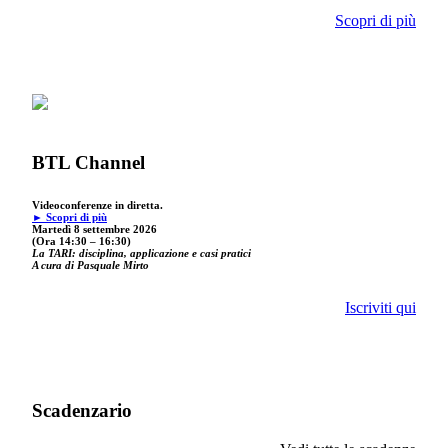
Scopri di più
BTL Channel
Videoconferenze in diretta.
► Scopri di più
Martedì 8 settembre 2026
(Ora 14:30 – 16:30)
La TARI: disciplina, applicazione e casi pratici
A cura di Pasquale Mirto
Iscriviti qui
Scadenzario