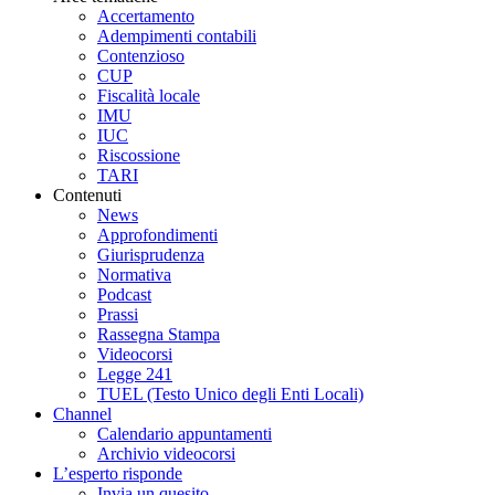
Accertamento
Adempimenti contabili
Contenzioso
CUP
Fiscalità locale
IMU
IUC
Riscossione
TARI
Contenuti
News
Approfondimenti
Giurisprudenza
Normativa
Podcast
Prassi
Rassegna Stampa
Videocorsi
Legge 241
TUEL (Testo Unico degli Enti Locali)
Channel
Calendario appuntamenti
Archivio videocorsi
L’esperto risponde
Invia un quesito