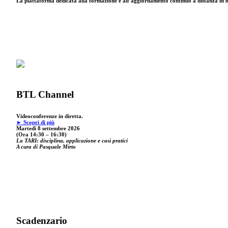
La piattaforma dedicata alla formazione e all’aggiornamento continuo a distanza in mat
BTL Channel
Videoconferenze in diretta.
► Scopri di più
Martedì 8 settembre 2026
(Ora 14:30 – 16:30)
La TARI: disciplina, applicazione e casi pratici
A cura di Pasquale Mirto
Scadenzario