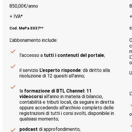
850,00€/
anno
8
+ IVA*
+
Cod. MePa E037**
C
L’abbonamento include:
C
c
m
l’accesso a
tutti i contenuti del portale
;
L
o
il servizio
L’esperto risponde
: dà diritto alla
U
risoluzione di 12 quesiti all’anno;
la
formazione di BTL Channel: 11
L
videocorsi
all’anno in materia di bilancio,
contabilità e tributi locali, da seguire in diretta
oppure accedendo all’archivio completo delle
registrazioni di tutti i corsi svolti, disponibile in
o
qualsiasi momento;
podcast
di approfondimento;