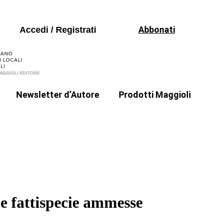
Libri
Seguici sui social
Periodici
Abbonati
Accedi / Registrati
Formazione
Software
Newsletter d’Autore
Prodotti Maggioli
Libri
a
Il punto di Stefania Zammarchi
Periodici
Formazione
Software
 le fattispecie ammesse