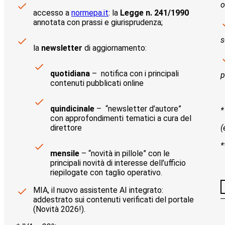
o
accesso a
normepa.it
: la
Legge n. 241/1990
annotata con prassi e giurisprudenza;
s
la
newsletter
di aggiornamento:
quotidiana
– notifica con i principali
p
contenuti pubblicati online
quindicinale
– “newsletter d’autore”
*
con approfondimenti tematici a cura del
direttore
(
*
mensile
– “novità in pillole” con le
principali novità di interesse dell’ufficio
riepilogate con taglio operativo.
MIA, il nuovo assistente AI integrato:
addestrato sui contenuti verificati del portale
(Novità 2026!).