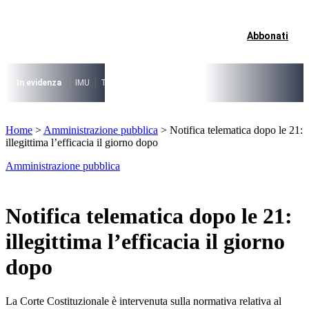
Vai
al
contenuto
Abbonati
I più cercati
Lorem ipsum dolor sit amet consectetur
Lorem ipsum dolor sit amet consectetur
In evidenza
IMU
TARI
Riforma fiscale
Il caso risolto del direttore M
I più cercati
Home
>
Amministrazione pubblica
>
Notifica telematica dopo le 21:
Lorem ipsum dolor sit amet consectetur
illegittima l’efficacia il giorno dopo
Lorem ipsum dolor sit amet consectetur
Amministrazione pubblica
Notifica telematica dopo le 21:
illegittima l’efficacia il giorno
dopo
La Corte Costituzionale è intervenuta sulla normativa relativa al