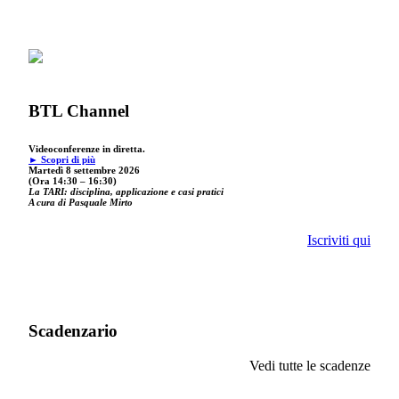
BTL Channel
Videoconferenze in diretta.
► Scopri di più
Martedì 8 settembre 2026
(Ora 14:30 – 16:30)
La TARI: disciplina, applicazione e casi pratici
A cura di Pasquale Mirto
Iscriviti qui
Scadenzario
Vedi tutte le scadenze