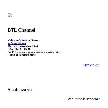
BTL Channel
Videoconferenze in diretta.
► Scopri di più
Martedì 8 settembre 2026
(Ora 14:30 – 16:30)
La TARI: disciplina, applicazione e casi pratici
A cura di Pasquale Mirto
Iscriviti qui
Scadenzario
Vedi tutte le scadenze