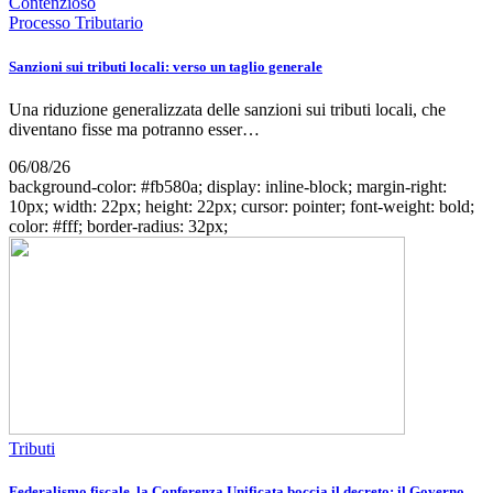
Contenzioso
Processo Tributario
Sanzioni sui tributi locali: verso un taglio generale
Una riduzione generalizzata delle sanzioni sui tributi locali, che
diventano fisse ma potranno esser…
06/08/26
background-color: #fb580a; display: inline-block; margin-right:
10px; width: 22px; height: 22px; cursor: pointer; font-weight: bold;
color: #fff; border-radius: 32px;
Tributi
Federalismo fiscale, la Conferenza Unificata boccia il decreto: il Governo