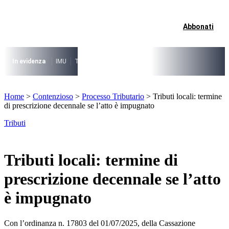
Vai
al
contenuto
Abbonati
I più cercati
Lorem ipsum dolor sit amet consectetur
Lorem ipsum dolor sit amet consectetur
In evidenza
IMU
TARI
Riforma fiscale
Il caso risolto del direttore M
I più cercati
Home
>
Contenzioso
>
Processo Tributario
>
Tributi locali: termine
Lorem ipsum dolor sit amet consectetur
di prescrizione decennale se l’atto è impugnato
Lorem ipsum dolor sit amet consectetur
Tributi
Tributi locali: termine di
prescrizione decennale se l’atto
è impugnato
Con l’ordinanza n. 17803 del 01/07/2025, della Cassazione