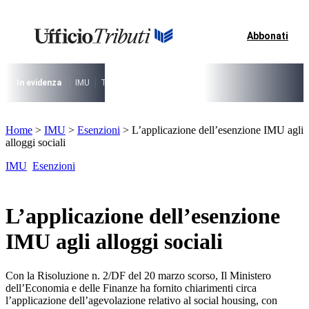
Vai
al
contenuto
Abbonati
I più cercati
Lorem ipsum dolor sit amet consectetur
Lorem ipsum dolor sit amet consectetur
In evidenza
IMU
TARI
Riforma fiscale
Il caso risolto del direttore M
I più cercati
Home
>
IMU
>
Esenzioni
>
L’applicazione dell’esenzione IMU agli
Lorem ipsum dolor sit amet consectetur
alloggi sociali
Lorem ipsum dolor sit amet consectetur
IMU
Esenzioni
L’applicazione dell’esenzione
IMU agli alloggi sociali
Con la Risoluzione n. 2/DF del 20 marzo scorso, Il Ministero
dell’Economia e delle Finanze ha fornito chiarimenti circa
l’applicazione dell’agevolazione relativo al social housing, con