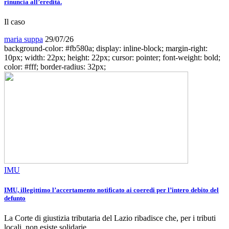
rinuncia all’eredità.
Il caso
maria suppa
29/07/26
background-color: #fb580a; display: inline-block; margin-right:
10px; width: 22px; height: 22px; cursor: pointer; font-weight: bold;
color: #fff; border-radius: 32px;
IMU
IMU, illegittimo l’accertamento notificato ai coeredi per l’intero debito del
defunto
La Corte di giustizia tributaria del Lazio ribadisce che, per i tributi
locali, non esiste solidarie…