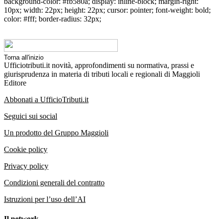
background-color: #fb580a; display: inline-block; margin-right:
10px; width: 22px; height: 22px; cursor: pointer; font-weight: bold;
color: #fff; border-radius: 32px;
Torna all'inizio
Ufficiotributi.it novità, approfondimenti su normativa, prassi e
giurisprudenza in materia di tributi locali e regionali di Maggioli
Editore
Abbonati a UfficioTributi.it
Seguici sui social
Un prodotto del Gruppo Maggioli
Cookie policy
Privacy policy
Condizioni generali del contratto
Istruzioni per l’uso dell’AI
Il network