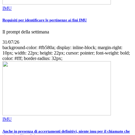
IMU
Requisiti per identificare le pertinenze ai fini IMU
Il prompt della settimana
31/07/26
background-color: #fb580a; display: inline-block; margin-right:
10px; width: 22px; height: 22px; cursor: pointer; font-weight: bold;
color: #fff; border-radius: 32px;
IMU
Anche in presenza di accertamenti definitivi, niente imu per il chiamato che